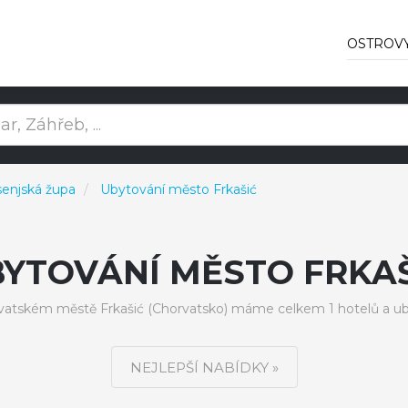
OSTROV
senjská župa
Ubytování město Frkašić
YTOVÁNÍ MĚSTO FRKA
vatském městě Frkašić (Chorvatsko) máme celkem 1 hotelů a ub
NEJLEPŠÍ NABÍDKY »