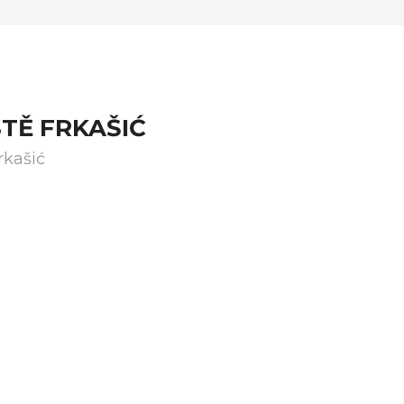
TĚ FRKAŠIĆ
rkašić