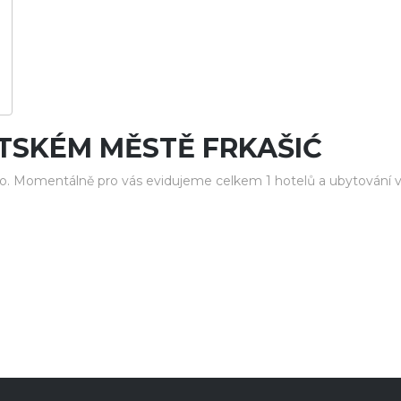
TSKÉM MĚSTĚ FRKAŠIĆ
o. Momentálně pro vás evidujeme celkem 1 hotelů a ubytování v