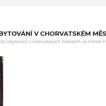
UBYTOVÁNÍ V CHORVATSKÉM MĚS
pší ubytování v chorvatských hotelech ve městě F