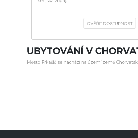
senjská župa).
OVĚŘIT DOSTUPNOST
UBYTOVÁNÍ V CHORVA
Město Frkašić se nachází na území země Chorvatsk