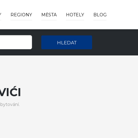
Y
REGIONY
MĚSTA
HOTELY
BLOG
HLEDAT
IĆI
bytování.