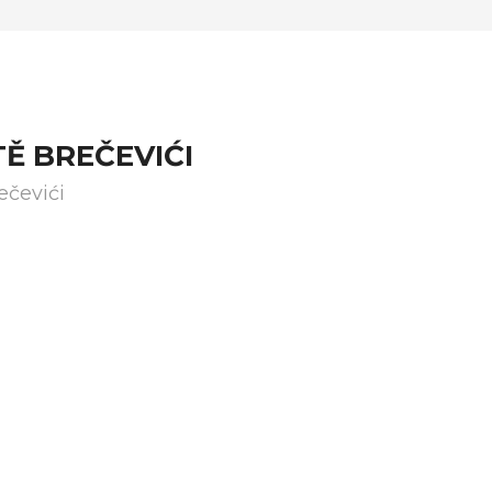
Ě BREČEVIĆI
ečevići