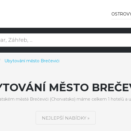
OSTROV
Ubytování město Brečevići
YTOVÁNÍ MĚSTO BREČEV
atském městě Brečevići (Chorvatsko) máme celkem 1 hotelů a u
NEJLEPŠÍ NABÍDKY »