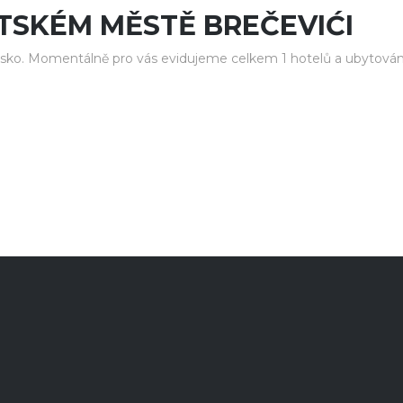
TSKÉM MĚSTĚ BREČEVIĆI
sko. Momentálně pro vás evidujeme celkem 1 hotelů a ubytován