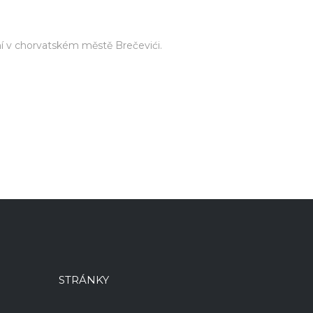
í v chorvatském městě Brečevići.
STRÁNKY