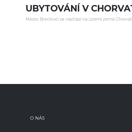
UBYTOVÁNÍ V CHORVA
Město Brečevići se nachází na území země Chorvat
O NÁS