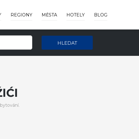
Y
REGIONY
MĚSTA
HOTELY
BLOG
HLEDAT
IĆI
bytování.