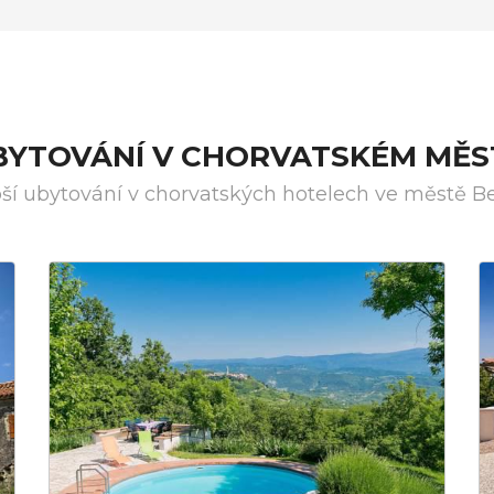
BYTOVÁNÍ V CHORVATSKÉM MĚS
ší ubytování v chorvatských hotelech ve městě Be