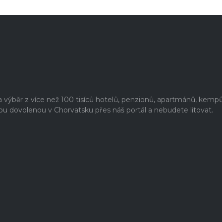
výběr z více než 100 tisíců hotelů, penzionů, apartmánů, kempů
ou dovolenou v Chorvatsku přes náš portál a nebudete litovat.