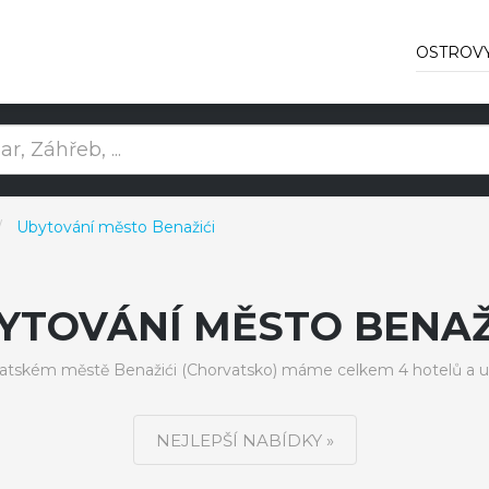
OSTROV
Ubytování město Benažići
YTOVÁNÍ MĚSTO BENAŽ
atském městě Benažići (Chorvatsko) máme celkem 4 hotelů a u
NEJLEPŠÍ NABÍDKY »