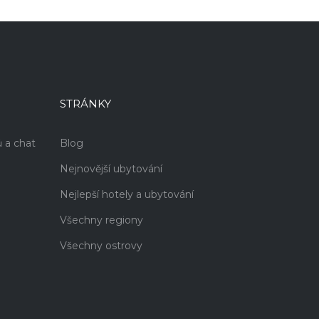
STRÁNKY
 a chat
Blog
Nejnovější ubytování
Nejlepší hotely a ubytování
Všechny regiony
Všechny ostrovy