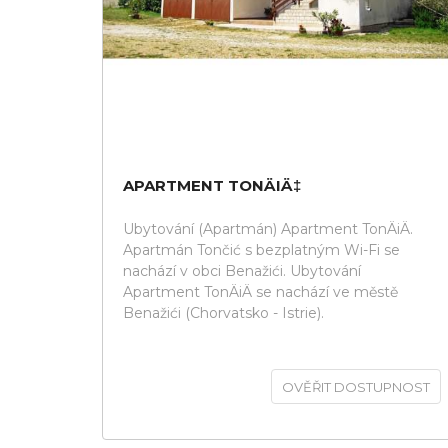
APARTMENT TONÄIÄ‡
Ubytování (Apartmán) Apartment TonÄiÄ.
Apartmán Tončić s bezplatným Wi-Fi se
nachází v obci Benažići. Ubytování
Apartment TonÄiÄ se nachází ve městě
Benažići (Chorvatsko - Istrie).
OVĚŘIT DOSTUPNOST