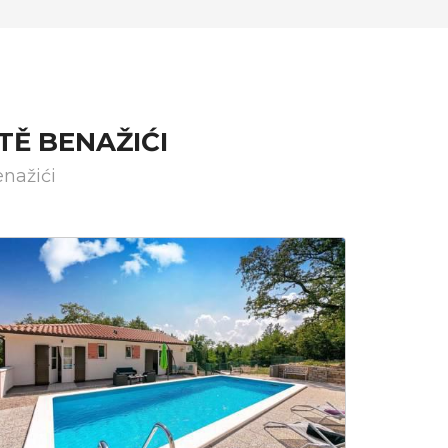
TĚ BENAŽIĆI
nažići