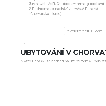
Jurani with WiFi, Outdoor swimming pool and
2 Bedrooms se nachází ve městě Benažići
(Chorvatsko - Istrie).
OVĚŘIT DOSTUPNOST
UBYTOVÁNÍ V CHORVA
Město Benažići se nachází na území země Chorvats