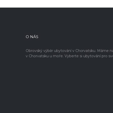
O NÁS
Obrovský výběr ubytování v Chorvatsku. Máme na 
v Chorvatsku u moře. Vyberte si ubytování pro sv